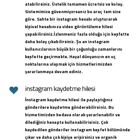
atabilirsiniz. Üstelik tamamen ücretsiz ve kolay.
Sistemimize güvenmiyorsanız bu araç tam size
göre. Sahte bir instagram hesabı oluşturarak
kişisel hesabınıza video görüntüleme hilesi
yapabilirsiniz.İzlenmeniz fazla olduğu için keşfette
daha kolay çıkabilirsiniz. Şu an instagram
kullanıcılarının büyük bir çoğunluğu zamanlarını
keşfette geçirmekte. Hayal dünyanızın en uç
noktalarına ulaşmak için hizmetlerimizden
yararlanmaya devam ediniz.
instagram kaydetme hilesi
İnstagram kaydetme hilesi ile paylaştığınız
gönderilere kaydetme gönderebilirsiniz. Bu
hizmetimizden bedava olarak yararlanabilir ve
dilediğiniz hesapta kullanabilirisiniz. Çok
kaydedilen gönderiler instagram keşfet bölümünde
çıkar ve daha çok kişiye erişirsiniz ve organik