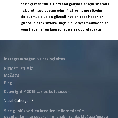
takipçi kasarsınız. En trend gelişmeler için sitemizi
takip etmeye devam edin. Platformumuz 5.yılını
doldurmuş olup en güvenilir ve en taze haberleri
güncel olarak sizlere ulaştırır. Sosyal medyadan en
yeni haberler en kısa sürede size duyrulacaktır.
instagram beğeni ve takipçi sitesi
HİZMETLERİMİZ
MAĞAZA
Blog
Copyright © 2019
takipcikutusu.com
Nasıl Çalışıyor ?
Size günlük verilen krediler ile ücretsiz tüm
uygulamlarımızı severek kullanabilirsiniz.
Mağaza
'mızda