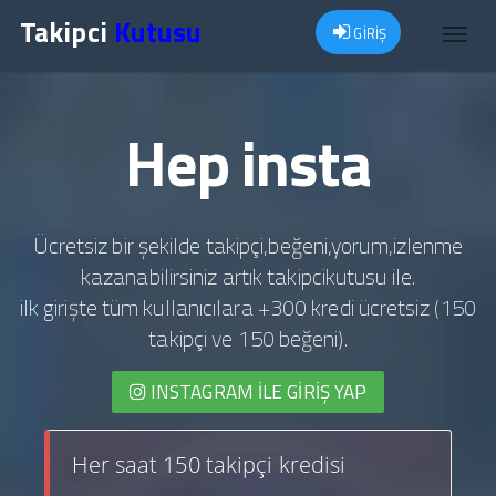
Takipci
Kutusu
GİRİŞ
Toggl
navig
Hep insta
Ücretsiz bir şekilde takipçi,beğeni,yorum,izlenme
kazanabilirsiniz artık takipcikutusu ile.
ilk girişte tüm kullanıcılara +300 kredi ücretsiz (150
takipçi ve 150 beğeni).
INSTAGRAM İLE GIRIŞ YAP
Her saat 150 takipçi kredisi