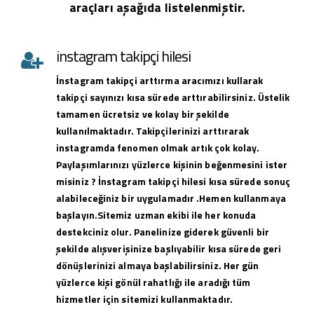
araçları aşağıda listelenmiştir.
instagram takipçi hilesi
İnstagram takipçi arttırma aracımızı kullarak
takipçi sayınızı kısa sürede arttırabilirsiniz. Üstelik
tamamen ücretsiz ve kolay bir şekilde
kullanılmaktadır. Takipçilerinizi arttırarak
instagramda fenomen olmak artık çok kolay.
Paylaşımlarınızı yüzlerce kişinin beğenmesini ister
misiniz ? İnstagram takipçi hilesi kısa sürede sonuç
alabileceğiniz bir uygulamadır .Hemen kullanmaya
başlayın.Sitemiz uzman ekibi ile her konuda
destekciniz olur. Panelinize giderek güvenli bir
şekilde alışverişinize başlıyabilir kısa sürede geri
dönüşlerinizi almaya başlabilirsiniz. Her gün
yüzlerce kişi gönül rahatlığı ile aradığı tüm
hizmetler için sitemizi kullanmaktadır.