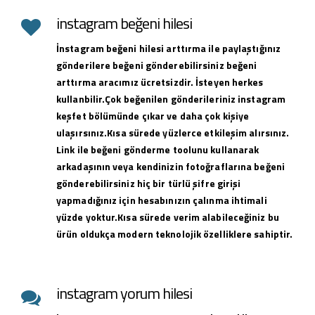
instagram beğeni hilesi
İnstagram beğeni hilesi arttırma ile paylaştığınız
gönderilere beğeni gönderebilirsiniz beğeni
arttırma aracımız ücretsizdir. İsteyen herkes
kullanbilir.Çok beğenilen gönderileriniz instagram
keşfet bölümünde çıkar ve daha çok kişiye
ulaşırsınız.Kısa sürede yüzlerce etkileşim alırsınız.
Link ile beğeni gönderme toolunu kullanarak
arkadaşının veya kendinizin fotoğraflarına beğeni
gönderebilirsiniz hiç bir türlü şifre girişi
yapmadığınız için hesabınızın çalınma ihtimali
yüzde yoktur.Kısa sürede verim alabileceğiniz bu
ürün oldukça modern teknolojik özelliklere sahiptir.
instagram yorum hilesi