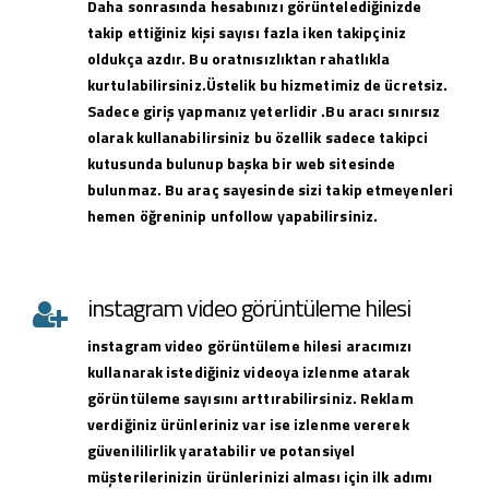
Daha sonrasında hesabınızı görüntelediğinizde
takip ettiğiniz kişi sayısı fazla iken takipçiniz
oldukça azdır. Bu oratnısızlıktan rahatlıkla
kurtulabilirsiniz.Üstelik bu hizmetimiz de ücretsiz.
Sadece giriş yapmanız yeterlidir .Bu aracı sınırsız
olarak kullanabilirsiniz bu özellik sadece takipci
kutusunda bulunup başka bir web sitesinde
bulunmaz. Bu araç sayesinde sizi takip etmeyenleri
hemen öğreninip unfollow yapabilirsiniz.
instagram video görüntüleme hilesi
instagram
video görüntüleme hilesi
aracımızı
kullanarak istediğiniz videoya izlenme atarak
görüntüleme sayısını arttırabilirsiniz. Reklam
verdiğiniz ürünleriniz var ise izlenme vererek
güvenililirlik yaratabilir ve potansiyel
müşterilerinizin ürünlerinizi alması için ilk adımı