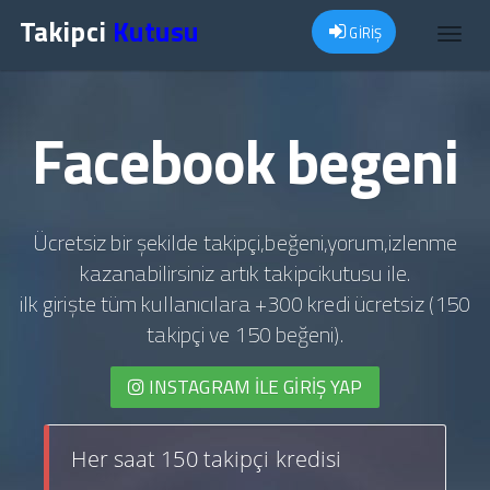
Takipci
Kutusu
GİRİŞ
Toggl
navig
Facebook begeni
Ücretsiz bir şekilde takipçi,beğeni,yorum,izlenme
kazanabilirsiniz artık takipcikutusu ile.
ilk girişte tüm kullanıcılara +300 kredi ücretsiz (150
takipçi ve 150 beğeni).
INSTAGRAM İLE GIRIŞ YAP
Her saat 150 takipçi kredisi