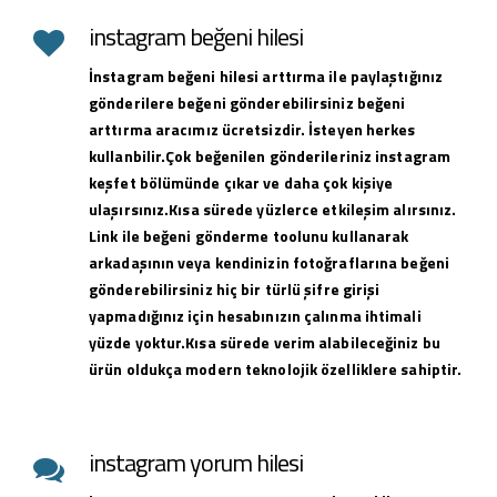
instagram beğeni hilesi
İnstagram beğeni hilesi arttırma ile paylaştığınız
gönderilere beğeni gönderebilirsiniz beğeni
arttırma aracımız ücretsizdir. İsteyen herkes
kullanbilir.Çok beğenilen gönderileriniz instagram
keşfet bölümünde çıkar ve daha çok kişiye
ulaşırsınız.Kısa sürede yüzlerce etkileşim alırsınız.
Link ile beğeni gönderme toolunu kullanarak
arkadaşının veya kendinizin fotoğraflarına beğeni
gönderebilirsiniz hiç bir türlü şifre girişi
yapmadığınız için hesabınızın çalınma ihtimali
yüzde yoktur.Kısa sürede verim alabileceğiniz bu
ürün oldukça modern teknolojik özelliklere sahiptir.
instagram yorum hilesi