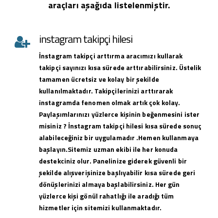
araçları aşağıda listelenmiştir.
instagram takipçi hilesi
İnstagram takipçi arttırma aracımızı kullarak
takipçi sayınızı kısa sürede arttırabilirsiniz. Üstelik
tamamen ücretsiz ve kolay bir şekilde
kullanılmaktadır. Takipçilerinizi arttırarak
instagramda fenomen olmak artık çok kolay.
Paylaşımlarınızı yüzlerce kişinin beğenmesini ister
misiniz ? İnstagram takipçi hilesi kısa sürede sonuç
alabileceğiniz bir uygulamadır .Hemen kullanmaya
başlayın.Sitemiz uzman ekibi ile her konuda
destekciniz olur. Panelinize giderek güvenli bir
şekilde alışverişinize başlıyabilir kısa sürede geri
dönüşlerinizi almaya başlabilirsiniz. Her gün
yüzlerce kişi gönül rahatlığı ile aradığı tüm
hizmetler için sitemizi kullanmaktadır.