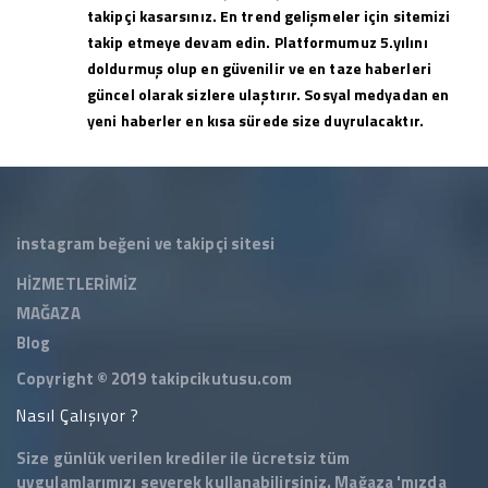
takipçi kasarsınız. En trend gelişmeler için sitemizi
takip etmeye devam edin. Platformumuz 5.yılını
doldurmuş olup en güvenilir ve en taze haberleri
güncel olarak sizlere ulaştırır. Sosyal medyadan en
yeni haberler en kısa sürede size duyrulacaktır.
instagram beğeni ve takipçi sitesi
HİZMETLERİMİZ
MAĞAZA
Blog
Copyright © 2019
takipcikutusu.com
Nasıl Çalışıyor ?
Size günlük verilen krediler ile ücretsiz tüm
uygulamlarımızı severek kullanabilirsiniz.
Mağaza
'mızda