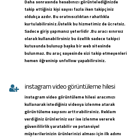
Daha sonrasında hesabınızı görüntelediğinizde
takip ettiğiniz kişi sayısı fazla iken takipçiniz
oldukça azdır. Bu oratnısızlıktan rahatlıkla
kurtulabilirsiniz.Üstelik bu hizmetimiz de ücretsiz.
Sadece giriş yapmanız yeterlidir .Bu aracı sınırsız
olarak kullanabilirsiniz bu özellik sadece takipci
kutusunda bulunup başka bir web sitesinde
bulunmaz. Bu araç sayesinde sizi takip etmeyenleri
hemen öğreninip unfollow yapabilirsiniz.
instagram video görüntüleme hilesi
instagram
video görüntüleme hilesi
aracımızı
kullanarak istediğiniz videoya izlenme atarak
görüntüleme sayısını arttırabilirsiniz. Reklam
verdiğiniz ürünleriniz var ise izlenme vererek
güvenililirlik yaratabilir ve potansiyel
müşterilerinizin ürünlerinizi alması için ilk adımı