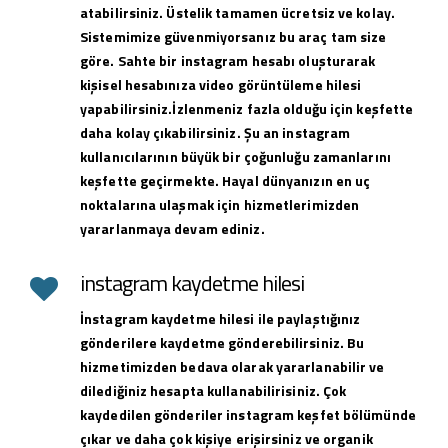
atabilirsiniz. Üstelik tamamen ücretsiz ve kolay.
Sistemimize güvenmiyorsanız bu araç tam size
göre. Sahte bir instagram hesabı oluşturarak
kişisel hesabınıza video görüntüleme hilesi
yapabilirsiniz.İzlenmeniz fazla olduğu için keşfette
daha kolay çıkabilirsiniz. Şu an instagram
kullanıcılarının büyük bir çoğunluğu zamanlarını
keşfette geçirmekte. Hayal dünyanızın en uç
noktalarına ulaşmak için hizmetlerimizden
yararlanmaya devam ediniz.
instagram kaydetme hilesi
İnstagram kaydetme hilesi ile paylaştığınız
gönderilere kaydetme gönderebilirsiniz. Bu
hizmetimizden bedava olarak yararlanabilir ve
dilediğiniz hesapta kullanabilirisiniz. Çok
kaydedilen gönderiler instagram keşfet bölümünde
çıkar ve daha çok kişiye erişirsiniz ve organik