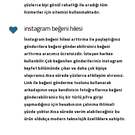
yüzlerce kişi gönül rahatlığı ile aradığı tüm
hizmetler için sitemizi kullanmaktadır.
instagram beğeni hilesi
İnstagram beğeni hilesi arttırma ile paylaştığınız
gönderilere beğeni gönderebilirsiniz beğeni
arttırma aracımız ücretsizdir. İsteyen herkes
kullanbilir.Çok beğenilen gönderileriniz instagram
keşfet bölümünde çıkar ve daha çok kişiye
ulaşırsınız.Kısa sürede yüzlerce etkileşim alırsınız.
Link ile beğeni gönderme toolunu kullanarak
arkadaşının veya kendinizin fotoğraflarına beğeni
gönderebilirsiniz hiç bir türlü şifre girişi
yapmadığınız için hesabınızın çalınma ihtimali
yüzde yoktur.Kısa sürede verim alabileceğiniz bu
ürün oldukça modern teknolojik özelliklere sahiptir.