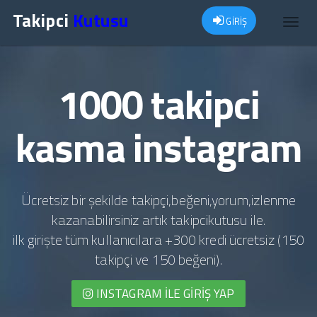
Takipci
Kutusu
GİRİŞ
Toggl
navig
1000 takipci
kasma instagram
Ücretsiz bir şekilde takipçi,beğeni,yorum,izlenme
kazanabilirsiniz artık takipcikutusu ile.
ilk girişte tüm kullanıcılara +300 kredi ücretsiz (150
takipçi ve 150 beğeni).
INSTAGRAM İLE GIRIŞ YAP