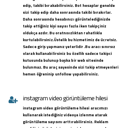
edip, takibi bırakabilirsiniz. Bot hesaplar genelde
sizi takip edip daha sonrasında takibi bırakırlar.
Daha sonrasında hesabınızı görüntelediğinizde
takip ettiğiniz kişi sayısı fazla iken takipçiniz
oldukça azdır. Bu oratnısızlıktan rahatlıkla
kurtulabilirsiniz.Üstelik bu hizmetimiz de ücretsiz.
Sadece giriş yapmanız yeterlidir .Bu aracı sınırsız
olarak kullanabilirsiniz bu özellik sadece takipci
kutusunda bulunup başka bir web sitesinde
bulunmaz. Bu araç sayesinde sizi takip etmeyenleri
hemen öğreninip unfollow yapabilirsiniz.
instagram video görüntüleme hilesi
instagram
video görüntüleme hilesi
aracımızı
kullanarak istediğiniz videoya izlenme atarak
görüntüleme sayısını arttırabilirsiniz. Reklam