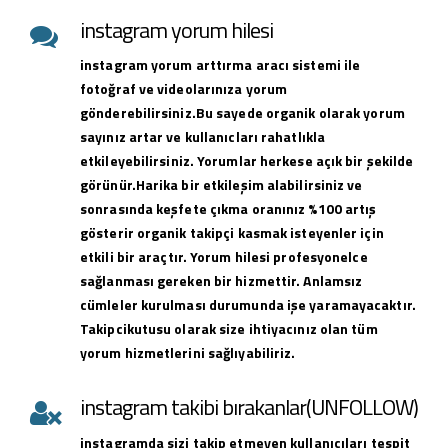
instagram yorum hilesi
instagram yorum arttırma aracı sistemi ile
fotoğraf ve videolarınıza yorum
gönderebilirsiniz.Bu sayede organik olarak yorum
sayınız artar ve kullanıcları rahatlıkla
etkileyebilirsiniz. Yorumlar herkese açık bir şekilde
görünür.Harika bir etkileşim alabilirsiniz ve
sonrasında keşfete çıkma oranınız %100 artış
gösterir organik takipçi kasmak isteyenler için
etkili bir araçtır. Yorum hilesi profesyonelce
sağlanması gereken bir hizmettir. Anlamsız
cümleler kurulması durumunda işe yaramayacaktır.
Takipcikutusu olarak size ihtiyacınız olan tüm
yorum hizmetlerini sağlıyabiliriz.
instagram takibi bırakanlar(UNFOLLOW)
instagramda sizi takip etmeyen kullanıcıları tespit