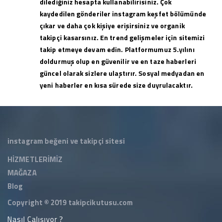
dilediğiniz hesapta kullanabilirisiniz. Çok
kaydedilen gönderiler instagram keşfet bölümünde
çıkar ve daha çok kişiye erişirsiniz ve organik
takipçi kasarsınız. En trend gelişmeler için sitemizi
takip etmeye devam edin. Platformumuz 5.yılını
doldurmuş olup en güvenilir ve en taze haberleri
güncel olarak sizlere ulaştırır. Sosyal medyadan en
yeni haberler en kısa sürede size duyrulacaktır.
instagram beğeni ve takipçi sitesi
HİZMETLERİMİZ
MAĞAZA
Blog
Copyright © 2019
takipcikutusu.com
Nasıl Çalışıyor ?