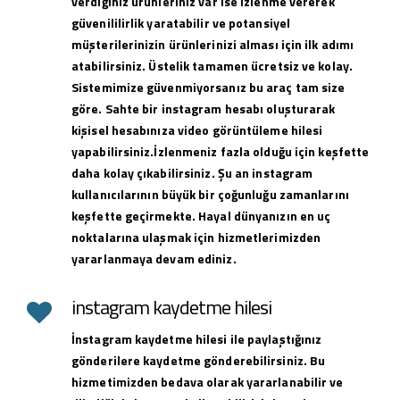
verdiğiniz ürünleriniz var ise izlenme vererek
güvenililirlik yaratabilir ve potansiyel
müşterilerinizin ürünlerinizi alması için ilk adımı
atabilirsiniz. Üstelik tamamen ücretsiz ve kolay.
Sistemimize güvenmiyorsanız bu araç tam size
göre. Sahte bir instagram hesabı oluşturarak
kişisel hesabınıza video görüntüleme hilesi
yapabilirsiniz.İzlenmeniz fazla olduğu için keşfette
daha kolay çıkabilirsiniz. Şu an instagram
kullanıcılarının büyük bir çoğunluğu zamanlarını
keşfette geçirmekte. Hayal dünyanızın en uç
noktalarına ulaşmak için hizmetlerimizden
yararlanmaya devam ediniz.
instagram kaydetme hilesi
İnstagram kaydetme hilesi ile paylaştığınız
gönderilere kaydetme gönderebilirsiniz. Bu
hizmetimizden bedava olarak yararlanabilir ve