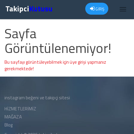
Takipci
Kutusu
GİRİŞ
Toggl
navig
Sayfa
Görüntülenemiyor!
Bu sayfayı görüntüleyebilmek için üye girişi yapmanız
gerekmektedir!
instagram beğeni ve takipçi sitesi
HİZMETLERİMİZ
MAĞAZA
Blog