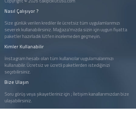
Copyright © 2026
takipcikutusu.com
Nasıl Çalışıyor ?
Size günlük verilen krediler ile ücretsiz tüm uygulamlarımızı
severek kullanabilirsiniz.
Mağaza
'mızda sizin için uygun fiyatta
paketler hazırladık lütfen incelemeden geçmeyin.
Kimler Kullanabilir
İnstagram hesabı olan tüm kullanıcılar uygulamalarımızı
kullanabilir. Ücretsiz ve ücretli paketlerden istediğinizi
seçebilirsiniz.
Bize Ulaşın
Soru görüş veya şikayetleriniz için ;
İletişim
kanallarımızdan bize
ulaşabilirsiniz.